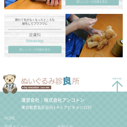
詳しいコース内容を見る
擦れて毛がなくなったところも
植毛してフワフワに
皮膚科
Delmatology
詳しいコース内容を見る
back to top
運営会社：株式会社アンコトン
東京都豊島区目白3-4-5 アビタメジロ2F
HOME
診良メニュー
お知らせ