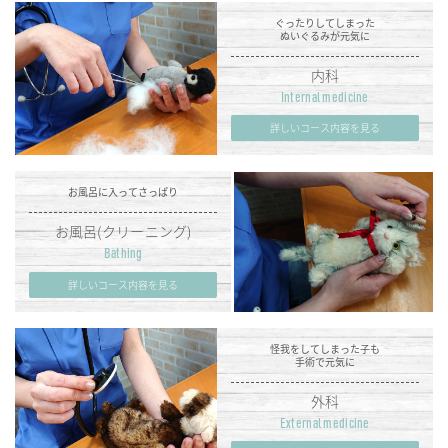
ぐったりしてしまった
ぬいぐるみが元気に
内科
Internal medicine
詳しいコース内容を見る
お風呂に入ってさっぱり
お風呂(クリーニング)
Bathing
詳しいコース内容を見る
怪我をしてしまった子も
手術で元気に
外科
External medicine