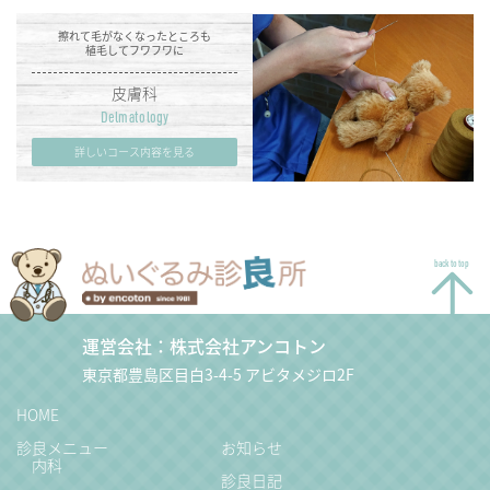
擦れて毛がなくなったところも
植毛してフワフワに
皮膚科
Delmatology
詳しいコース内容を見る
back to top
運営会社：株式会社アンコトン
東京都豊島区目白3-4-5 アビタメジロ2F
HOME
診良メニュー
お知らせ
内科
診良日記