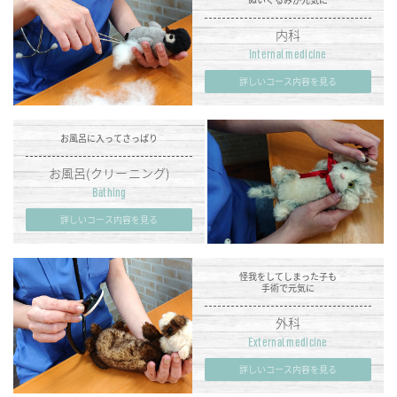
内科
Internal medicine
詳しいコース内容を見る
お風呂に入ってさっぱり
お風呂(クリーニング)
Bathing
詳しいコース内容を見る
怪我をしてしまった子も
手術で元気に
外科
External medicine
詳しいコース内容を見る