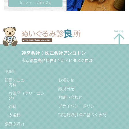
詳しいコース内容を見る
back to top
運営会社：株式会社アンコトン
東京都豊島区目白3-4-5 アビタメジロ2F
HOME
診良メニュー
お知らせ
内科
診良日記
お風呂（クリーニン
お問い合わせ
グ）
プライバシーポリシー
外科
特定商取引法に基づく表記
皮膚科
診療の流れ