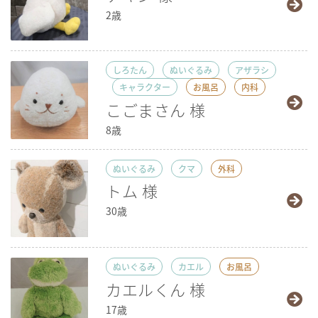
2歳
しろたん
ぬいぐるみ
アザラシ
キャラクター
お風呂
内科
こごまさん 様
8歳
ぬいぐるみ
クマ
外科
トム 様
30歳
ぬいぐるみ
カエル
お風呂
カエルくん 様
17歳